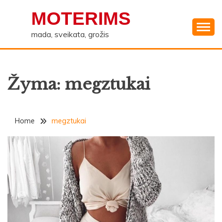
Skip
MOTERIMS
to
content
mada, sveikata, grožis
Žyma:
megztukai
Home
megztukai