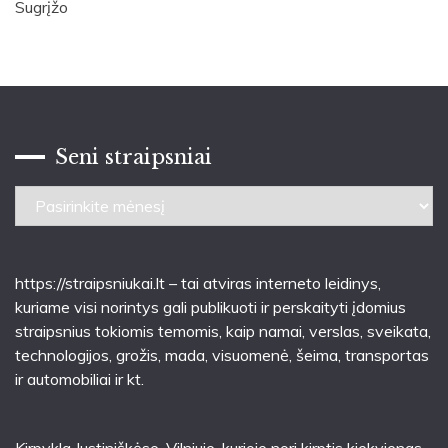
Sugrįžo
Seni straipsniai
Seni
straipsniai
https://straipsniukai.lt
– tai atviras interneto leidinys,
kuriame visi norintys gali publikuoti ir perskaityti įdomius
straipsnius tokiomis temomis, kaip namai, verslas, sveikata,
technologijos, grožis, mada, visuomenė, šeima, transportas
ir automobiliai ir kt.
Kirpykla Justiniškėse
, Vilniuje, kurioje nori kirptis kiekvienas