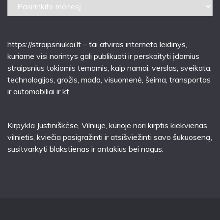
Seni
straipsniai
https://straipsniukai.lt
– tai atviras interneto leidinys,
kuriame visi norintys gali publikuoti ir perskaityti įdomius
straipsnius tokiomis temomis, kaip namai, verslas, sveikata,
technologijos, grožis, mada, visuomenė, šeima, transportas
ir automobiliai ir kt.
Kirpykla Justiniškėse
, Vilniuje, kurioje nori kirptis kiekvienas
vilnietis, kviečia pasigražinti ir atsišviežinti savo šukuoseną,
susitvarkyti blakstienas ir antakius bei nagus.