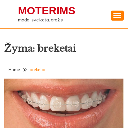
Skip
MOTERIMS
to
content
mada, sveikata, grožis
Žyma:
breketai
Home
breketai