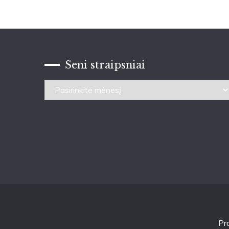
Seni straipsniai
Seni
straipsniai
Pr