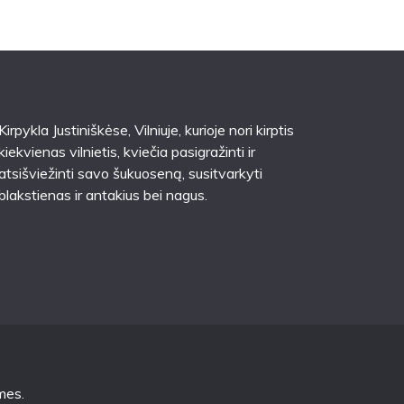
Kirpykla Justiniškėse
, Vilniuje, kurioje nori kirptis
kiekvienas vilnietis, kviečia pasigražinti ir
atsišviežinti savo šukuoseną, susitvarkyti
blakstienas ir antakius bei nagus.
mes
.