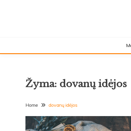
Skip
to
content
M
Žyma:
dovanų idėjos
Home
dovanų idėjos