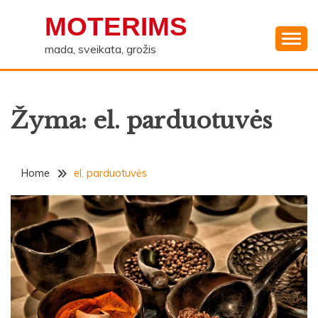
Skip
MOTERIMS
to
content
mada, sveikata, grožis
Žyma:
el. parduotuvės
Home
el. parduotuvės