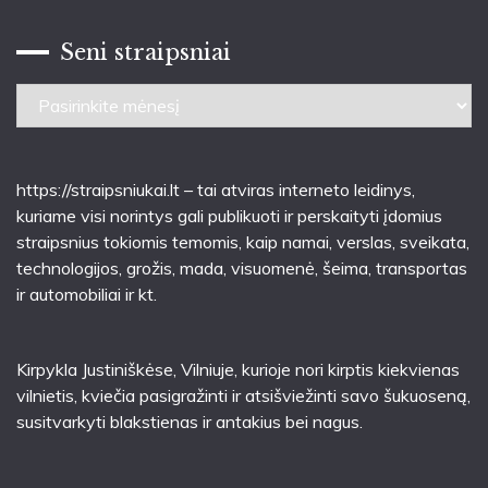
Seni straipsniai
Seni
straipsniai
https://straipsniukai.lt
– tai atviras interneto leidinys,
kuriame visi norintys gali publikuoti ir perskaityti įdomius
straipsnius tokiomis temomis, kaip namai, verslas, sveikata,
technologijos, grožis, mada, visuomenė, šeima, transportas
ir automobiliai ir kt.
Kirpykla Justiniškėse
, Vilniuje, kurioje nori kirptis kiekvienas
vilnietis, kviečia pasigražinti ir atsišviežinti savo šukuoseną,
susitvarkyti blakstienas ir antakius bei nagus.