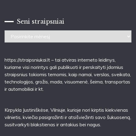
Seni straipsniai
Seni
straipsniai
https://straipsniukai.lt
– tai atviras interneto leidinys,
kuriame visi norintys gali publikuoti ir perskaityti įdomius
straipsnius tokiomis temomis, kaip namai, verslas, sveikata,
technologijos, grožis, mada, visuomenė, šeima, transportas
ir automobiliai ir kt.
Kirpykla Justiniškėse
, Vilniuje, kurioje nori kirptis kiekvienas
vilnietis, kviečia pasigražinti ir atsišviežinti savo šukuoseną,
susitvarkyti blakstienas ir antakius bei nagus.