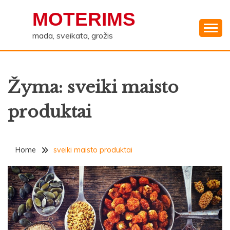
Skip
MOTERIMS
to
content
mada, sveikata, grožis
Žyma:
sveiki maisto
produktai
Home
sveiki maisto produktai