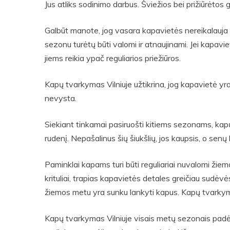
Jus atliks sodinimo darbus. Šviežios bei prižiūrėtos 
Galbūt manote, jog vasara kapavietės nereikalauja
sezonu turėtų būti valomi ir atnaujinami. Jei kapavi
jiems reikia ypač reguliarios priežiūros.
Kapų tvarkymas Vilniuje užtikrina, jog kapavietė yra
nevysta.
Siekiant tinkamai pasiruošti kitiems sezonams, kapų 
rudenį. Nepašalinus šių šiukšlių, jos kaupsis, o se
Paminklai kapams turi būti reguliariai nuvalomi žiem
krituliai, trapias kapavietės detales greičiau sudėv
žiemos metu yra sunku lankyti kapus. Kapų tvarkymas
Kapų tvarkymas Vilniuje visais metų sezonais padės 