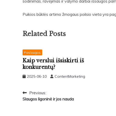
sodinimas, ravėjimas ir valymo darbai išsaugos pami
Puikios būklės artimo žmogaus poilsio vieta yra pag
Related Posts
Paslaugos
Kaip verslui išsiskirti iš
konkurentų?
2025-06-10
ContentMarketing
Navigacija
Previous:
Slaugos ligoninė ir jos nauda
tarp
įrašų