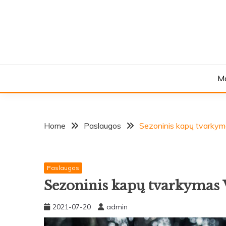
Skip
to
content
M
Home
Paslaugos
Sezoninis kapų tvarkyma
Paslaugos
Sezoninis kapų tvarkymas 
2021-07-20
admin