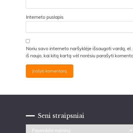
Interneto puslapis
Noriu savo interneto naršyklėje išsaugoti vardą, el. 
iš naujo, kai kitą kartą vėl norėsiu parašyti komenta
Seni straipsniai
Seni