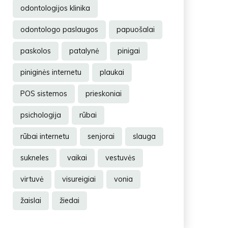
odontologijos klinika
odontologo paslaugos
papuošalai
paskolos
patalynė
pinigai
piniginės internetu
plaukai
POS sistemos
prieskoniai
psichologija
rūbai
rūbai internetu
senjorai
slauga
sukneles
vaikai
vestuvės
virtuvė
visureigiai
vonia
žaislai
žiedai