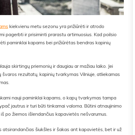
pams
kiekvienu metu sezonu yra prižiūrėti ir atrodo
i pagerbti ir prisiminti prarastu artimuosius. Kad poilsio
ūrėti paminklai kapams bei prižiūrėtas bendras kapinių
lauja skirtingų priemonių ir daugiau ar mažiau laiko. Jei
ų švaros rezultatų, kapinių tvarkymas Vilniuje, atliekamas
omas.
enkami nauji paminklai kapams, o kapų tvarkymas tampa
ač jautrus ir turi būti tinkamai valoma. Būtini atnaujinimo
s iš po žiemos išlendančius kapavietės nešvarumus.
 atsirandančias šiukšles ir šakas ant kapavietės, bet ir už