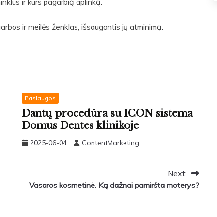
nklus ir kurs pagarbią aplinką.
arbos ir meilės ženklas, išsaugantis jų atminimą.
Paslaugos
Dantų procedūra su ICON sistema
Domus Dentes klinikoje
2025-06-04
ContentMarketing
Next:
Vasaros kosmetinė. Ką dažnai pamiršta moterys?