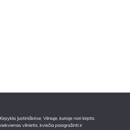
Kirpykla Justiniškėse
, Vilniuje, kurioje nori kirptis
kiekvienas vilnietis, kviečia pasigražinti ir