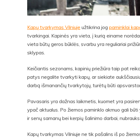
Kapų tvarkymas Vilniuje
užtikrina jog
paminklai ka
tvarkingai. Kapinės yra vieta, į kurią einame norėdam
vieta būtų geros būklės, svarbu yra reguliariai priži
sklypas.
Keičiantis sezonams, kapinių priežiūra taip pat reika
patys negalite tvarkyti kapų, ar siekiate aukščiausi
darbą išmanančių tvarkytojų, turėtų būti apsvarst
Pavasaris yra dažnas laikmetis, kuomet yra pasir
ypač aktualus. Po žiemos paminklo akmuo gali būti yp
ir senų samanų bei kerpių šalinimo darbai, nubrauk
Kapų tvarkymas Vilniuje ne tik pašalins iš po žiemos