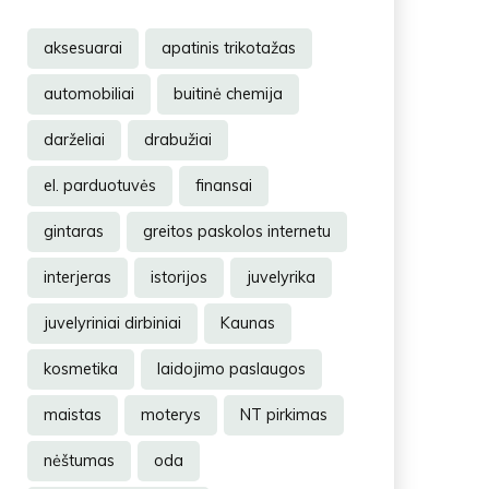
aksesuarai
apatinis trikotažas
automobiliai
buitinė chemija
darželiai
drabužiai
el. parduotuvės
finansai
gintaras
greitos paskolos internetu
interjeras
istorijos
juvelyrika
juvelyriniai dirbiniai
Kaunas
kosmetika
laidojimo paslaugos
maistas
moterys
NT pirkimas
nėštumas
oda