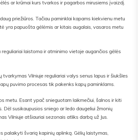
gėlės ar krūmai kurs tvarkos ir pagarbos mirusiems įvaizdį.
 daug priežiūros. Tačiau paminklai kapams kiekvienu metu
etė yra papuošta gėlėmis ar kitais augalais, vasaros metu
 reguliariai laistoma ir atminimo vietoje augančios gėlės
tvarkymas Vilniuje reguliariai valys senus lapus ir šiukšles
nų lapų puvimo procesas tik pakenks kapų paminklams.
os metu. Esant ypač snieguotam laikmečiui, šalnos ir kiti
ės. Dėl susikaupusios sniego ar ledo daugeliui žmonių
 Vilniuje atšiauriai sezonais atliks darbą už Jus.
palaikyti švarią kapinių aplinką. Gėlių laistymas,