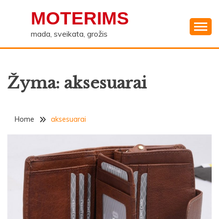
Skip
MOTERIMS
to
content
mada, sveikata, grožis
Žyma:
aksesuarai
Home
aksesuarai