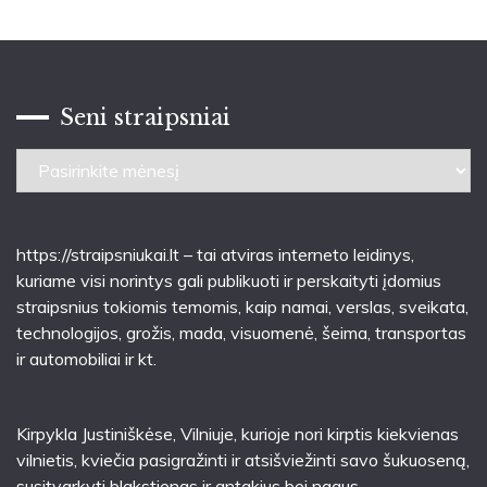
Seni straipsniai
Seni
straipsniai
https://straipsniukai.lt
– tai atviras interneto leidinys,
kuriame visi norintys gali publikuoti ir perskaityti įdomius
straipsnius tokiomis temomis, kaip namai, verslas, sveikata,
technologijos, grožis, mada, visuomenė, šeima, transportas
ir automobiliai ir kt.
Kirpykla Justiniškėse
, Vilniuje, kurioje nori kirptis kiekvienas
vilnietis, kviečia pasigražinti ir atsišviežinti savo šukuoseną,
susitvarkyti blakstienas ir antakius bei nagus.