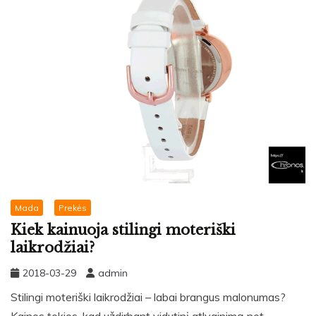
Mada
Prekės
Kiek kainuoja stilingi moteriški
laikrodžiai?
2018-03-29
admin
Stilingi moteriški laikrodžiai – labai brangus malonumas?
Kainos tokios, kad uždirbant vidutinį atlyginimą net