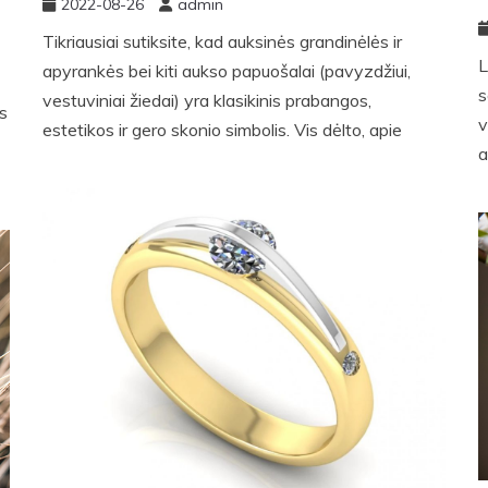
2022-08-26
admin
Tikriausiai sutiksite, kad auksinės grandinėlės ir
L
apyrankės bei kiti aukso papuošalai (pavyzdžiui,
s
vestuviniai žiedai) yra klasikinis prabangos,
is
v
estetikos ir gero skonio simbolis. Vis dėlto, apie
a