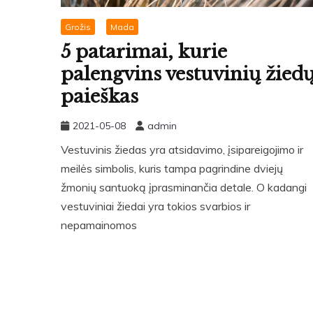
Grožis
Mada
5 patarimai, kurie
palengvins vestuvinių žied
paieškas
2021-05-08
admin
Vestuvinis žiedas yra atsidavimo, įsipareigojimo ir
meilės simbolis, kuris tampa pagrindine dviejų
žmonių santuoką įprasminančia detale. O kadangi
vestuviniai žiedai yra tokios svarbios ir
nepamainomos