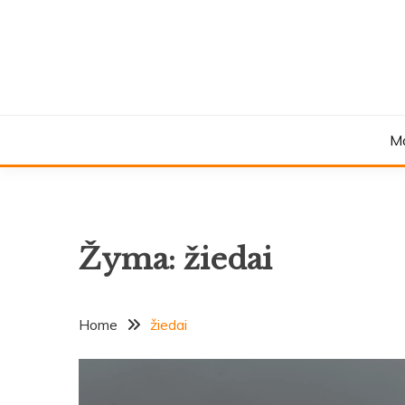
Skip
to
content
M
Žyma:
žiedai
Home
žiedai