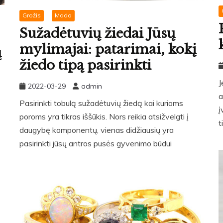
Grožis
Mada
Sužadėtuvių žiedai Jūsų
mylimajai: patarimai, kokį
ų
žiedo tipą pasirinkti
J
2022-03-29
admin
a
Pasirinkti tobulą sužadėtuvių žiedą kai kurioms
į
poroms yra tikras iššūkis. Nors reikia atsižvelgti į
t
daugybę komponentų, vienas didžiausių yra
pasirinkti jūsų antros pusės gyvenimo būdui