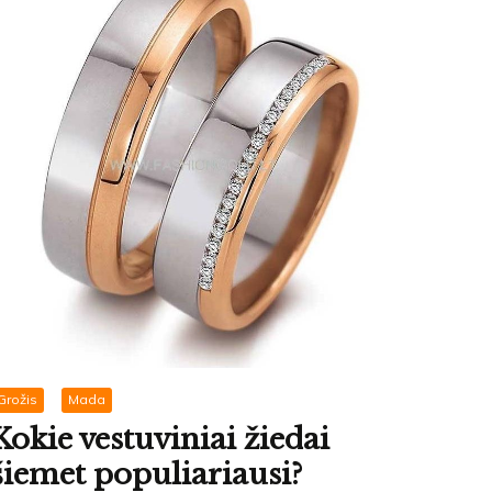
Grožis
Mada
Kokie vestuviniai žiedai
šiemet populiariausi?