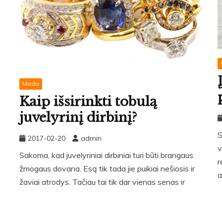
Mada
Kaip išsirinkti tobulą
juvelyrinį dirbinį?
S
2017-02-20
admin
v
Sakoma, kad juvelyriniai dirbiniai turi būti brangaus
r
žmogaus dovana. Esą tik tada jie puikiai nešiosis ir
a
žaviai atrodys. Tačiau tai tik dar vienas senas ir