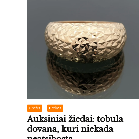
Grožis
Prekės
Auksiniai žiedai: tobula
dovana, kuri niekada
neatsibosta