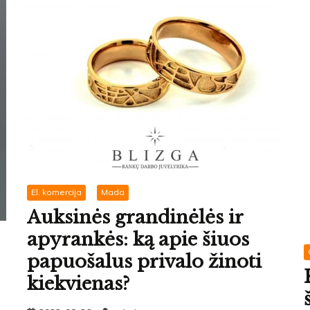
El. komercija
Mada
Auksinės grandinėlės ir
apyrankės: ką apie šiuos
papuošalus privalo žinoti
kiekvienas?