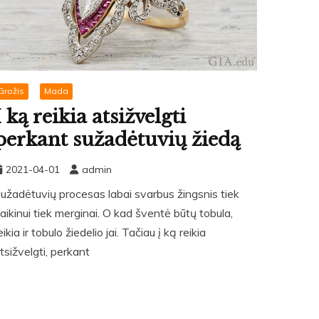
Grožis
Mada
Į ką reikia atsižvelgti
perkant sužadėtuvių žiedą
2021-04-01
admin
užadėtuvių procesas labai svarbus žingsnis tiek
aikinui tiek merginai. O kad šventė būtų tobula,
eikia ir tobulo žiedelio jai. Tačiau į ką reikia
tsižvelgti, perkant