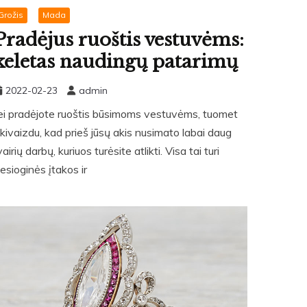
Grožis
Mada
Pradėjus ruoštis vestuvėms:
keletas naudingų patarimų
2022-02-23
admin
ei pradėjote ruoštis būsimoms vestuvėms, tuomet
kivaizdu, kad prieš jūsų akis nusimato labai daug
vairių darbų, kuriuos turėsite atlikti. Visa tai turi
iesioginės įtakos ir