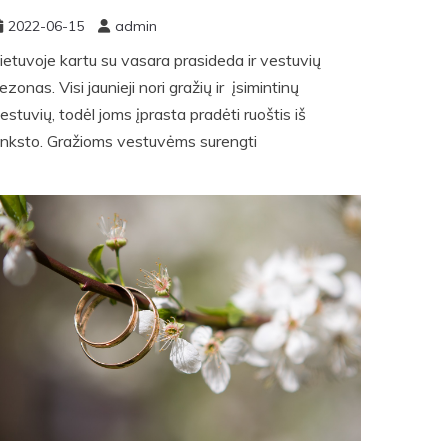
2022-06-15
admin
ietuvoje kartu su vasara prasideda ir vestuvių
ezonas. Visi jaunieji nori gražių ir įsimintinų
estuvių, todėl joms įprasta pradėti ruoštis iš
nksto. Gražioms vestuvėms surengti