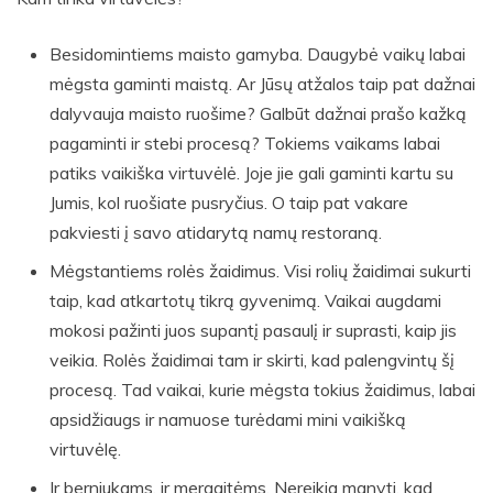
Besidomintiems maisto gamyba. Daugybė vaikų labai
mėgsta gaminti maistą. Ar Jūsų atžalos taip pat dažnai
dalyvauja maisto ruošime? Galbūt dažnai prašo kažką
pagaminti ir stebi procesą? Tokiems vaikams labai
patiks vaikiška virtuvėlė. Joje jie gali gaminti kartu su
Jumis, kol ruošiate pusryčius. O taip pat vakare
pakviesti į savo atidarytą namų restoraną.
Mėgstantiems rolės žaidimus. Visi rolių žaidimai sukurti
taip, kad atkartotų tikrą gyvenimą. Vaikai augdami
mokosi pažinti juos supantį pasaulį ir suprasti, kaip jis
veikia. Rolės žaidimai tam ir skirti, kad palengvintų šį
procesą. Tad vaikai, kurie mėgsta tokius žaidimus, labai
apsidžiaugs ir namuose turėdami mini vaikišką
virtuvėlę.
Ir berniukams, ir mergaitėms. Nereikia manyti, kad