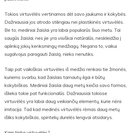
Tokios virtuvėlės vertinamos dėl savo jaukumo ir kokybės.
Dažniausiai jos atrodo stilingiau nei plastikinės virtuvėlės.
Be to, mediniai žaislai yra labai populiarūs šiuo metu. Tai
saugūs žaislai, nes jie yra visiškai natūralūs, neskleidžia į
aplinką jokių kenksmingų medžiagų. Negana to, vaikui
sugalvojus paragauti žaislą, nieko nenutiks.
Taip pat vaikiškas virtuvėles iš medžio renkasi tie žmonės,
kuriems svarbu, kad žaislais tarnautų ilgai ir būtų
kokybiškas. Mediniai žaislai daug metų keičia savo formos,
išlieka tokie pat funkcionalūs. Dažniausiai tokiose
virtuvėlės yra labai daug veikiančių elementų, kurie nėra
imitacija. Tad kad medinės virtuvėlės rėmas daug metų
išliks kokybiškas, spintelių durelės lengvai atsidarys.
Kam tinka virtuvėlės?