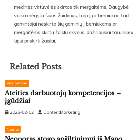
medinės virtuvėlės skirtos tik mergaitėms. Daugybė
vaikų mėgsta šiuos žaidimus, tarp jų ir berniukai. Tad
gamintojai neskirto šių gaminių į berniukams ar
mergaitėms skirtų žaislų skyrius, dažniausiai tai unisex
tipui priskirti žaislai.
Related Posts
Visuomenė
Ateities darbuotojų kompetencijos –
įgūdžiai
2026-02-02
ContentMarketing
Namai
Neoporas stogo apšiltinimui iš Mano