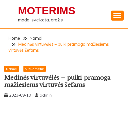
Skip
MOTERIMS
to
content
mada, sveikata, grožis
Home
Namai
Medinės virtuvėlės – puiki pramoga mažiesiems
virtuvės šefams
Namai
Visuomenė
Medinės virtuvėlės – puiki pramoga
mažiesiems virtuvės šefams
2023-09-10
admin