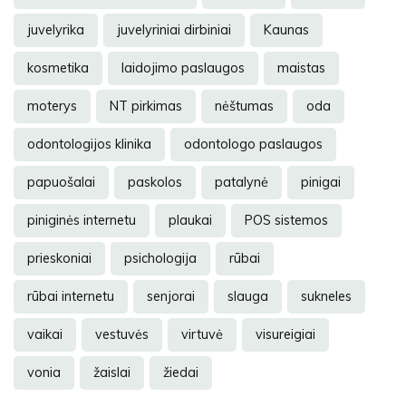
juvelyrika
juvelyriniai dirbiniai
Kaunas
kosmetika
laidojimo paslaugos
maistas
moterys
NT pirkimas
nėštumas
oda
odontologijos klinika
odontologo paslaugos
papuošalai
paskolos
patalynė
pinigai
piniginės internetu
plaukai
POS sistemos
prieskoniai
psichologija
rūbai
rūbai internetu
senjorai
slauga
sukneles
vaikai
vestuvės
virtuvė
visureigiai
vonia
žaislai
žiedai