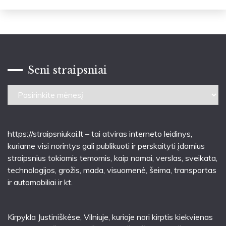
Seni straipsniai
Seni
straipsniai
https://straipsniukai.lt
– tai atviras interneto leidinys,
kuriame visi norintys gali publikuoti ir perskaityti įdomius
straipsnius tokiomis temomis, kaip namai, verslas, sveikata,
technologijos, grožis, mada, visuomenė, šeima, transportas
ir automobiliai ir kt.
Kirpykla Justiniškėse
, Vilniuje, kurioje nori kirptis kiekvienas