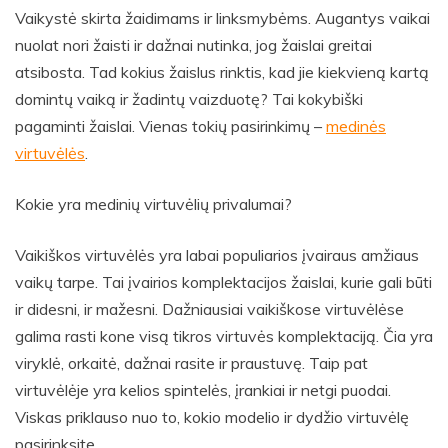
Vaikystė skirta žaidimams ir linksmybėms. Augantys vaikai
nuolat nori žaisti ir dažnai nutinka, jog žaislai greitai
atsibosta. Tad kokius žaislus rinktis, kad jie kiekvieną kartą
domintų vaiką ir žadintų vaizduotę? Tai kokybiški
pagaminti žaislai. Vienas tokių pasirinkimų –
medinės
virtuvėlės
.
Kokie yra medinių virtuvėlių privalumai?
Vaikiškos virtuvėlės yra labai populiarios įvairaus amžiaus
vaikų tarpe. Tai įvairios komplektacijos žaislai, kurie gali būti
ir didesni, ir mažesni. Dažniausiai vaikiškose virtuvėlėse
galima rasti kone visą tikros virtuvės komplektaciją. Čia yra
viryklė, orkaitė, dažnai rasite ir praustuvę. Taip pat
virtuvėlėje yra kelios spintelės, įrankiai ir netgi puodai.
Viskas priklauso nuo to, kokio modelio ir dydžio virtuvėlę
pasirinksite.