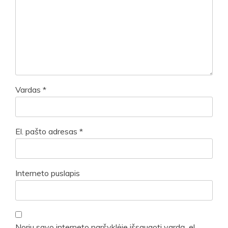
Vardas
*
El. pašto adresas
*
Interneto puslapis
Noriu savo interneto naršyklėje išsaugoti vardą, el.