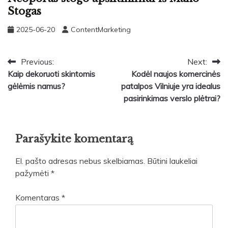
Stogas
2025-06-20
ContentMarketing
Navigacija
Previous:
Next:
Kaip dekoruoti skintomis
Kodėl naujos komercinės
tarp
gėlėmis namus?
patalpos Vilniuje yra idealus
įrašų
pasirinkimas verslo plėtrai?
Parašykite komentarą
El. pašto adresas nebus skelbiamas.
Būtini laukeliai
pažymėti
*
Komentaras
*