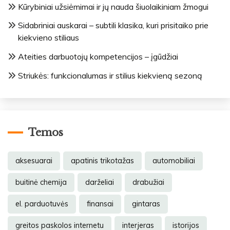
Kūrybiniai užsiėmimai ir jų nauda šiuolaikiniam žmogui
Sidabriniai auskarai – subtili klasika, kuri prisitaiko prie
kiekvieno stiliaus
Ateities darbuotojų kompetencijos – įgūdžiai
Striukės: funkcionalumas ir stilius kiekvieną sezoną
Temos
aksesuarai
apatinis trikotažas
automobiliai
buitinė chemija
darželiai
drabužiai
el. parduotuvės
finansai
gintaras
greitos paskolos internetu
interjeras
istorijos