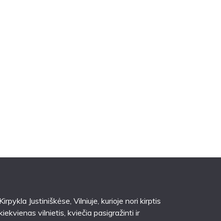
Kirpykla Justiniškėse
, Vilniuje, kurioje nori kirptis
kiekvienas vilnietis, kviečia pasigražinti ir