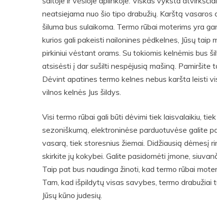
šaltoje ir vėsioje aplinkoje. Viskas vyksta atvirkščiai
neatsiejama nuo šio tipo drabužių. Karštą vasaros d
šiluma bus sulaikoma. Termo rūbai moterims yra gamina
kurios gali pakeisti nailonines pėdkelnes, Jūsų tai
pirkiniui vėstant orams. Su tokiomis kelnėmis bus šil
atsisėsti į dar sušilti nespėjusią mašiną. Pamiršite 
Dėvint apatines termo kelnes nebus karšta leisti visą
vilnos kelnės Jus šildys.
Visi termo rūbai gali būti dėvimi tiek laisvalaikiu, ti
sezoniškumą, elektroninėse parduotuvėse galite pasi
vasarą, tiek storesnius žiemai. Didžiausią dėmesį 
skirkite jų kokybei. Galite pasidomėti įmone, siuvanč
Taip pat bus naudinga žinoti, kad termo rūbai moteri
Tam, kad išpildytų visas savybes, termo drabužiai tu
Jūsų kūno judesių.