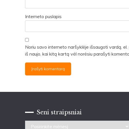
Interneto puslapis
Noriu savo interneto naršyklėje išsaugoti vardą, el. 
iš naujo, kai kitą kartą vėl norėsiu parašyti komenta
Seni straipsniai
Seni