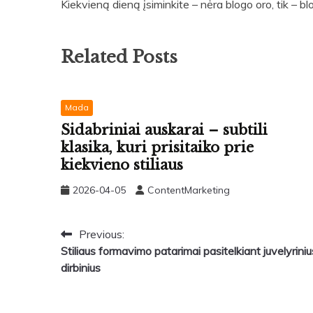
Kiekvieną dieną įsiminkite – nėra blogo oro, tik – b
Related Posts
Mada
Sidabriniai auskarai – subtili
klasika, kuri prisitaiko prie
kiekvieno stiliaus
2026-04-05
ContentMarketing
Navigacija
Previous:
Stiliaus formavimo patarimai pasitelkiant juvelyriniu
tarp
dirbinius
įrašų