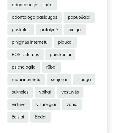
odontologijos klinika
odontologo paslaugos
papuošalai
paskolos
patalynė
pinigai
piniginės internetu
plaukai
POS sistemos
prieskoniai
psichologija
rūbai
rūbai internetu
senjorai
slauga
sukneles
vaikai
vestuvės
virtuvė
visureigiai
vonia
žaislai
žiedai