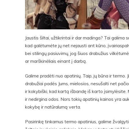
Jaustis šiltai, užtikrintai ir dar madinga? Tai galima s
kad galėtumėte jų net nejausti ant kūno, įvairiaspa
bei stilingų pasiuvimų, jog šiuos drabužius vilkėtum
ar marškinėliais einant į darbą.
Galime pradėti nuo apatinių. Taip, jų būna ir termo.
drabužiai padės Jums, mielosios, nesušalti net pačio
ir kokybiški, kad kartą išbandę iš karto įsimylėsite. 
ir nedirgina odos. Nors tokių apatinių kainos yra auk
kokybę ir natūralumą verta.
Pasirinkę tinkamus termo apatinius, galime žvalgytis