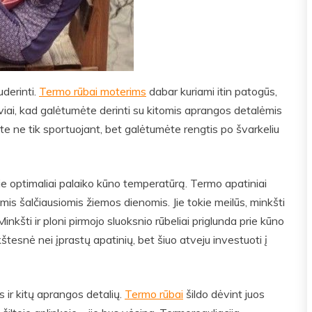
uderinti.
Termo rūbai moterims
dabar kuriami itin patogūs,
lviai, kad galėtumėte derinti su kitomis aprangos detalėmis
ėte ne tik sportuojant, bet galėtumėte rengtis po švarkeliu
 Jie optimaliai palaiko kūno temperatūrą. Termo apatiniai
mis šalčiausiomis žiemos dienomis. Jie tokie meilūs, minkšti
Minkšti ir ploni pirmojo sluoksnio rūbeliai priglunda prie kūno
štesnė nei įprastų apatinių, bet šiuo atveju investuoti į
 ir kitų aprangos detalių.
Termo rūbai
šildo dėvint juos