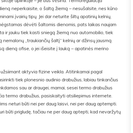
 šiltoje aplinkoje – jie bus vėsina. Termoreguliacija
ieną neperkaisite, o šaltą žiemą – nesušalsite, nes kūno
mi įvairių tipų. Jei dar neturite šiltų apatinių kelnių,
p mėgstamas dėvėti šaltomis dienomis, pats laikas naujam
ta ir jauku tiek kasti sniegą žiemą nuo automobilio, tiek
tą nemalonų „traukiančių šaltį“ kelnių ar džinsų jausmą.
 dieną ofise, o jei išeisite į lauką – apatinės merino
ek užsiimant aktyvia fizine veikla. Atitinkamai pagal
rinkti tiek plonesnio audinio drabužius, labiau tinkančius
rinkdamos sau ar draugei, mamai, sesei termo drabužius
ia termo drabužius, pasiskaityti atsiliepimus internete.
ms neturi būti nei per daug laisvi, nei per daug aptempti.
ri būti prigludę, tačiau ne per daug aptepti, kad nevaržytų