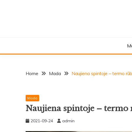
Skip
to
content
M
Home
Mada
Naujiena spintoje – termo rū
Mada
Naujiena spintoje – termo
2021-09-24
admin