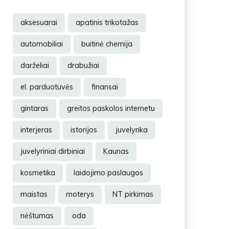
aksesuarai
apatinis trikotažas
automobiliai
buitinė chemija
darželiai
drabužiai
el. parduotuvės
finansai
gintaras
greitos paskolos internetu
interjeras
istorijos
juvelyrika
juvelyriniai dirbiniai
Kaunas
kosmetika
laidojimo paslaugos
maistas
moterys
NT pirkimas
nėštumas
oda