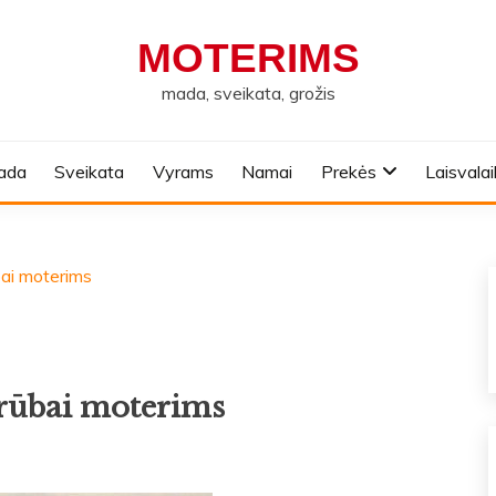
MOTERIMS
mada, sveikata, grožis
ada
Sveikata
Vyrams
Namai
Prekės
Laisvalai
bai moterims
 rūbai moterims