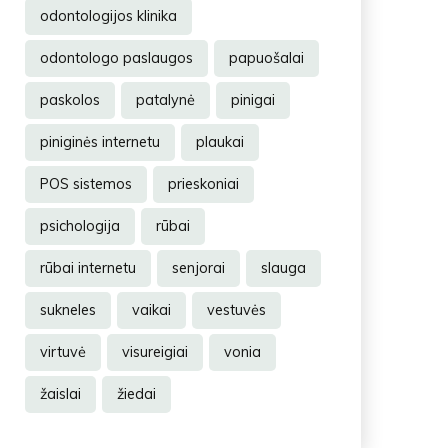
odontologijos klinika
odontologo paslaugos
papuošalai
paskolos
patalynė
pinigai
piniginės internetu
plaukai
POS sistemos
prieskoniai
psichologija
rūbai
rūbai internetu
senjorai
slauga
sukneles
vaikai
vestuvės
virtuvė
visureigiai
vonia
žaislai
žiedai