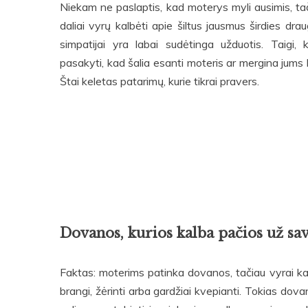
Niekam ne paslaptis, kad moterys myli ausimis, tač
daliai vyrų kalbėti apie šiltus jausmus širdies drau
simpatijai yra labai sudėtinga užduotis. Taigi, k
pasakyti, kad šalia esanti moteris ar mergina jums 
Štai keletas patarimų, kurie tikrai pravers.
Dovanos, kurios kalba pačios už sa
Faktas: moterims patinka dovanos, tačiau vyrai kar
brangi, žėrinti arba gardžiai kvepianti. Tokias do