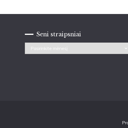
Seni straipsniai
Seni
straipsniai
Pr