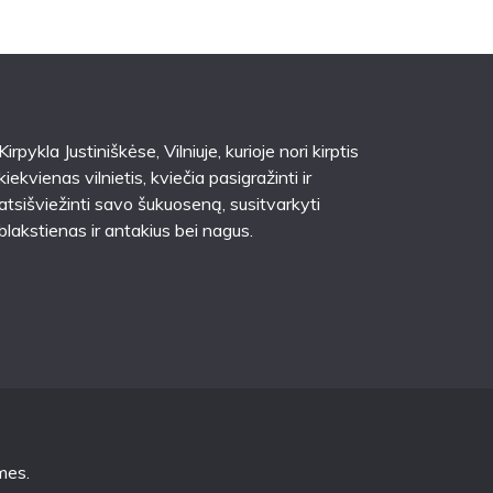
Kirpykla Justiniškėse
, Vilniuje, kurioje nori kirptis
kiekvienas vilnietis, kviečia pasigražinti ir
atsišviežinti savo šukuoseną, susitvarkyti
blakstienas ir antakius bei nagus.
mes
.