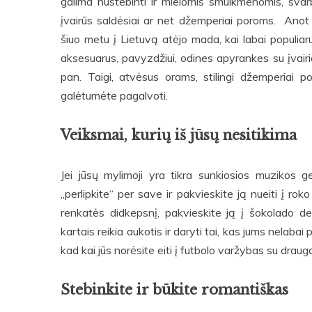
galima nustebinti ir mielomis smulkmenomis, sva
įvairūs saldėsiai ar net džemperiai poroms. Ano
šiuo metu į Lietuvą atėjo mada, kai labai populiar
aksesuarus, pavyzdžiui, odines apyrankes su įvairia
pan. Taigi, atvėsus orams, stilingi džemperiai 
galėtumėte pagalvoti.
Veiksmai, kurių iš jūsų nesitikima
Jei jūsų mylimoji yra tikra sunkiosios muzikos ge
„perlipkite“ per save ir pakvieskite ją nueiti į rok
renkatės didkepsnį, pakvieskite ją į šokolado de
kartais reikia aukotis ir daryti tai, kas jums nelabai p
kad kai jūs norėsite eiti į futbolo varžybas su drauga
Stebinkite ir būkite romantiškas