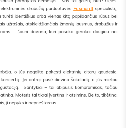
rbiausia parodytas dėmesys. Kas tai galėtų būti? Gėlės,
t elektroninės drabužių parduotuvės
Foxman.lt
specialistų,
u turėti identiškus arba vienas kitą papildančius rūbus bei
is užrašais, atskleidžiančiais žmonių jausmus, drabužius ir
poroms – šauni dovana, kuri pasako gerokai daugiau nei
rbėja, o jūs negalite pakęsti elektrinių gitarų gaudesio,
o koncertą. Jei antroji pusė dievina šokoladą, o jūs mieliau
gustaciją. Santykiai – tai abipusis kompromisas, tačiau
atinka. Moteris tai tikrai įvertins ir atsimins. Be to, tikėtina,
is, ji nepyks ir neprieštaraus.