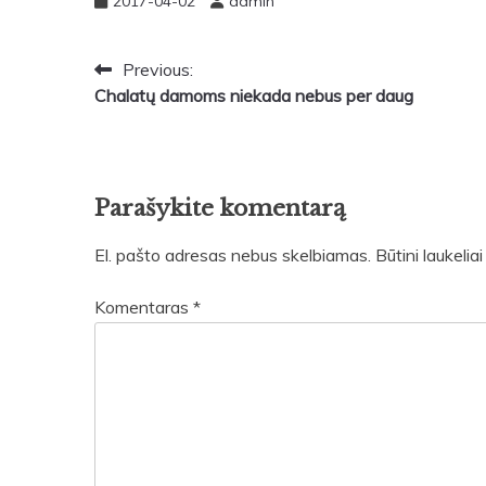
2017-04-02
admin
Navigacija
Previous:
Chalatų damoms niekada nebus per daug
tarp
įrašų
Parašykite komentarą
El. pašto adresas nebus skelbiamas.
Būtini laukeli
Komentaras
*