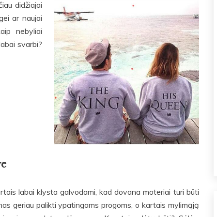
iau didžiajai
gei ar naujai
aip nebyliai
labai svarbi?
ve
tais labai klysta galvodami, kad dovana moteriai turi būti
vanas geriau palikti ypatingoms progoms, o kartais mylimąją