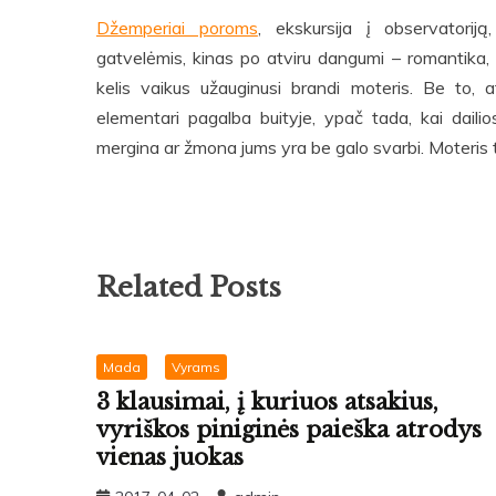
Džemperiai poroms
, ekskursija į observatorij
gatvelėmis, kinas po atviru dangumi – romantika, a
kelis vaikus užauginusi brandi moteris. Be to,
elementari pagalba buityje, ypač tada, kai daili
mergina ar žmona jums yra be galo svarbi. Moteris to
Related Posts
Mada
Vyrams
3 klausimai, į kuriuos atsakius,
vyriškos piniginės paieška atrodys
vienas juokas