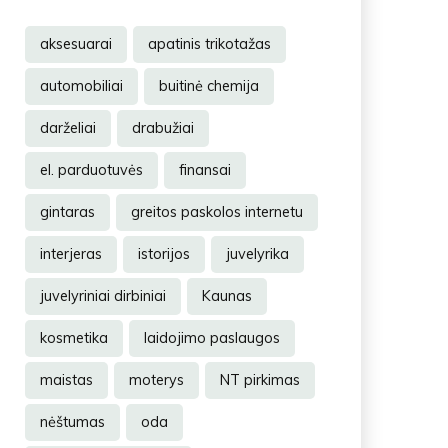
aksesuarai
apatinis trikotažas
automobiliai
buitinė chemija
darželiai
drabužiai
el. parduotuvės
finansai
gintaras
greitos paskolos internetu
interjeras
istorijos
juvelyrika
juvelyriniai dirbiniai
Kaunas
kosmetika
laidojimo paslaugos
maistas
moterys
NT pirkimas
nėštumas
oda