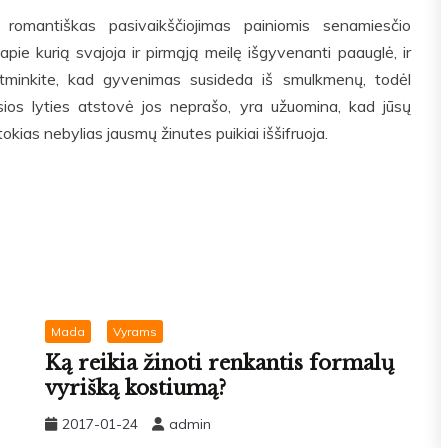
ą, romantiškas pasivaikščiojimas painiomis senamiesčio
pie kurią svajoja ir pirmąją meilę išgyvenanti paauglė, ir
 atminkite, kad gyvenimas susideda iš smulkmenų, todėl
osios lyties atstovė jos neprašo, yra užuomina, kad jūsų
kias nebylias jausmų žinutes puikiai iššifruoja.
Mada
Vyrams
Ką reikia žinoti renkantis formalų
vyrišką kostiumą?
2017-01-24
admin