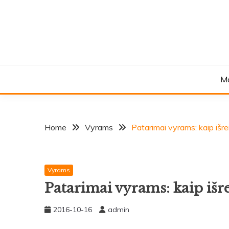
Skip
to
content
M
Home
Vyrams
Patarimai vyrams: kaip išr
Vyrams
Patarimai vyrams: kaip išre
2016-10-16
admin